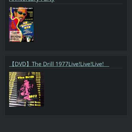
【DVD】The Drill 1977Live!Live!Live!