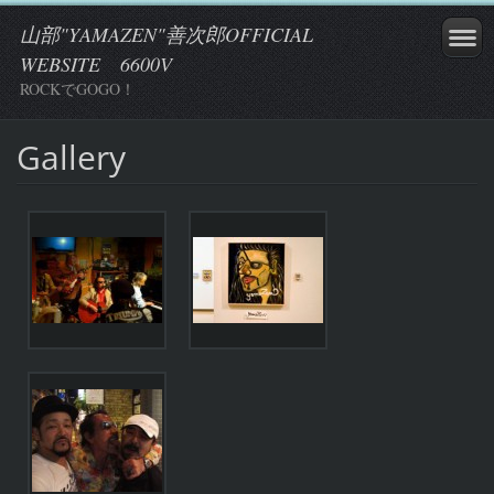
山部"YAMAZEN"善次郎OFFICIAL
WEBSITE 6600V
ROCKでGOGO！
Gallery